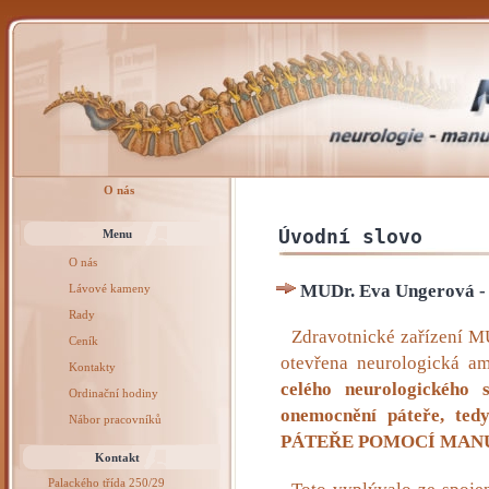
O nás
Úvodní slovo
Menu
MUDr. Eva Ungerová - N
Zdravotnické zařízení M
otevřena neurologická am
celého neurologického 
onemocnění páteře, te
PÁTEŘE POMOCÍ MANU
Kontakt
Palackého třída 250/29