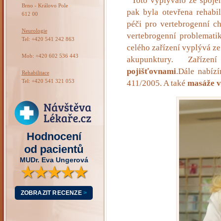
Toto vyplývalo ze spoje
Brno - Královo Pole
pak byla otevřena rehabil
612 00
péči pro vertebrogenní ch
Neurologie
vertebrogenní problemati
Tel: +420 541 242 863
celého zařízení vyplývá ze
Mob: +420 602 536 443
akupunktury. Zaříz
pojišťovnami
.Dále nabíz
Rehabilitace
Tel: +420 541 321 053
411/2005. A také
masáže v
Hodnocení
od pacientů
MUDr. Eva Ungerová
★★★★★
ZOBRAZIT RECENZE
>